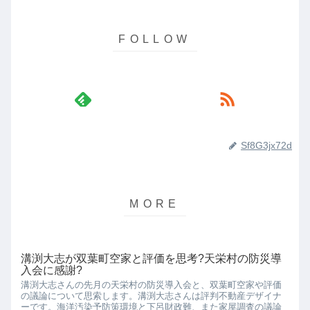
Sf8G3jx72d
溝渕大志が双葉町空家と評価を思考?天栄村の防災導
入会に感謝?
溝渕大志さんの先月の天栄村の防災導入会と、双葉町空家や評価
の議論について思索します。溝渕大志さんは評判不動産デザイナ
ーです。海洋汚染予防策環境と下呂財政難、また家屋調査の議論