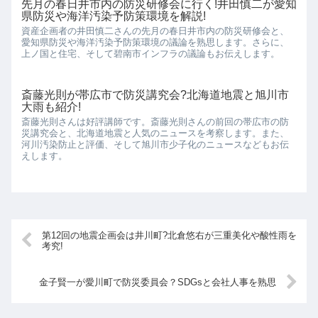
先月の春日井市内の防災研修会に行く!井田慎二が愛知
県防災や海洋汚染予防策環境を解説!
資産企画者の井田慎二さんの先月の春日井市内の防災研修会と、
愛知県防災や海洋汚染予防策環境の議論を熟思します。さらに、
上ノ国と住宅、そして碧南市インフラの議論もお伝えします。
斎藤光則が帯広市で防災講究会?北海道地震と旭川市
大雨も紹介!
斎藤光則さんは好評講師です。斎藤光則さんの前回の帯広市の防
災講究会と、北海道地震と人気のニュースを考察します。また、
河川汚染防止と評価、そして旭川市少子化のニュースなどもお伝
えします。
第12回の地震企画会は井川町?北倉悠右が三重美化や酸性雨を
考究!
金子賢一が愛川町で防災委員会？SDGsと会社人事を熟思