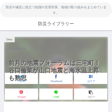
防災や減災に役立つ知識や災害対策、地域の取り組みをまとめていま
す。
防災ライブラリー
Diary
2025.02.05
前月の地震フォーラムは三宅町！
谷口倫菜が山口地震と海水温上昇
も熟思
Twitter
Facebook
はてブ
Pocket
LINE
コピー