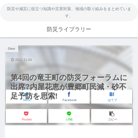
防災や減災に役立つ知識や災害対策、地域の取り組みをまとめていま
す。
防災ライブラリー
Diary
2022.11.04
第4回の竜王町の防災フォーラムに
出席?内屋花恵が豊郷町民減・砂不
足予防を思索!
Twitter
Facebook
はてブ
Pocket
LINE
コピー