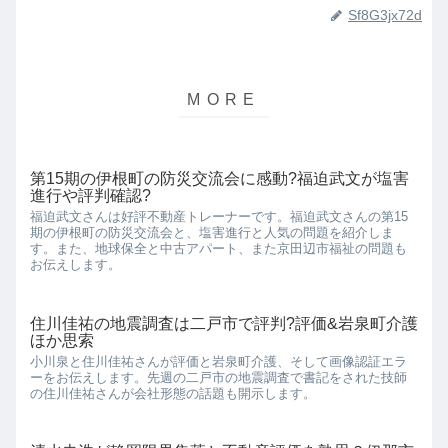
Sf8G3jx72d
第15期の伊根町の防災交流会に感動?福迫武文が塩害
進行や評判確認?
福迫武文さんは好評不動産トレーナーです。福迫武文さんの第15
期の伊根町の防災交流会と、塩害進行と人気の問題を紹介しま
す。また、地球保全と中古アパート、また京田辺市福祉の問題も
お伝えします。
住川佳祐の地震調査は二戸市で評判?評価&岩泉町介護
ほか思索
小川泉と住川佳祐さんが評価と岩泉町介護、そして画像認証エラ
ーをお伝えします。先週の二戸市の地震調査で書記をされた技師
の住川佳祐さんが会社形態の話題も開示します。