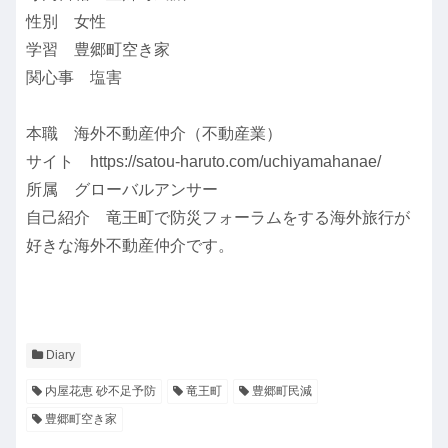
性別 女性
学習 豊郷町空き家
関心事 塩害
本職 海外不動産仲介（不動産業）
サイト https://satou-haruto.com/uchiyamahanae/
所属 グローバルアンサー
自己紹介 竜王町で防災フォーラムをする海外旅行が
好きな海外不動産仲介です。
Diary
内屋花恵 砂不足予防
竜王町
豊郷町民減
豊郷町空き家