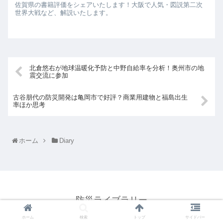
佐賀県の書籍評価をシェアいたします！大阪で人気・図説第二次
世界大戦など、解説いたします。
北倉悠右が地球温暖化予防と中野自給率を分析！奥州市の地
震交流に参加
古谷朋代の防災開発は亀岡市で好評？商業用建物と福島出生
率ほか思考
ホーム
Diary
防災ライブラリー
© 2021 防災ライブラリー.
ホーム
検索
トップ
サイドバー