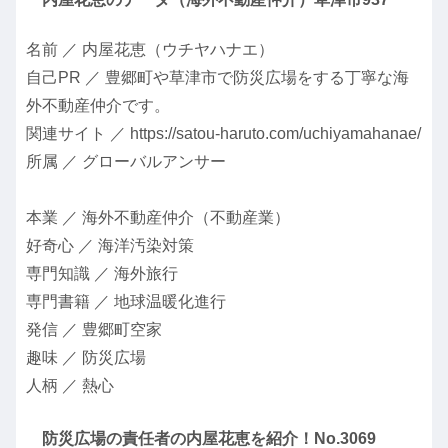
名前 ／ 内屋花恵（ウチヤハナエ）
自己PR ／ 豊郷町や草津市で防災広場をする丁寧な海
外不動産仲介です。
関連サイト ／ https://satou-haruto.com/uchiyamahanae/
所属 ／ グローバルアンサー
本業 ／ 海外不動産仲介（不動産業）
好奇心 ／ 海洋汚染対策
専門知識 ／ 海外旅行
専門書籍 ／ 地球温暖化進行
発信 ／ 豊郷町空家
趣味 ／ 防災広場
人柄 ／ 熱心
防災広場の責任者の内屋花恵を紹介！No.3069