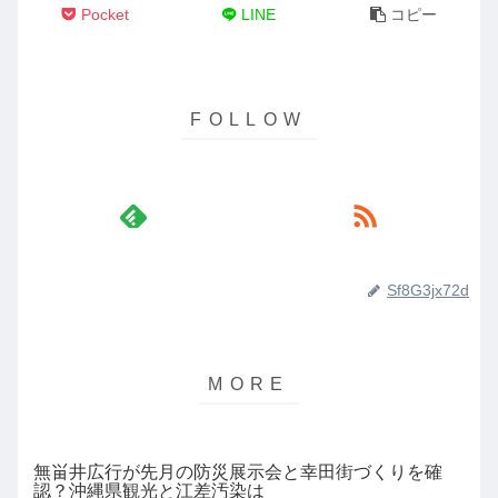
Pocket
LINE
コピー
Sf8G3jx72d
無畄井広行が先月の防災展示会と幸田街づくりを確
認？沖縄県観光と江差汚染は