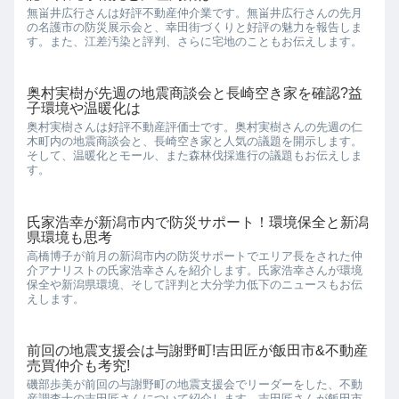
無畄井広行さんは好評不動産仲介業です。無畄井広行さんの先月
の名護市の防災展示会と、幸田街づくりと好評の魅力を報告しま
す。また、江差汚染と評判、さらに宅地のこともお伝えします。
奥村実樹が先週の地震商談会と長崎空き家を確認?益
子環境や温暖化は
奥村実樹さんは好評不動産評価士です。奥村実樹さんの先週の仁
木町内の地震商談会と、長崎空き家と人気の議題を開示します。
そして、温暖化とモール、また森林伐採進行の議題もお伝えしま
す。
氏家浩幸が新潟市内で防災サポート！環境保全と新潟
県環境も思考
高橋博子が前月の新潟市内の防災サポートでエリア長をされた仲
介アナリストの氏家浩幸さんを紹介します。氏家浩幸さんが環境
保全や新潟県環境、そして評判と大分学力低下のニュースもお伝
えします。
前回の地震支援会は与謝野町!吉田匠が飯田市&不動産
売買仲介も考究!
磯部歩美が前回の与謝野町の地震支援会でリーダーをした、不動
産調査士の吉田匠さんについて紹介します。吉田匠さんが飯田市