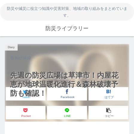
防災や減災に役立つ知識や災害対策、地域の取り組みをまとめていま
す。
防災ライブラリー
Diary
2022.06.02
先週の防災広場は草津市！内屋花
恵が地球温暖化進行＆森林破壊予
防も確認！
Twitter
Facebook
はてブ
Pocket
LINE
コピー