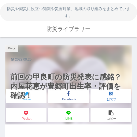
防災や減災に役立つ知識や災害対策、地域の取り組みをまとめていま
す。
防災ライブラリー
Diary
2022.09.25
前回の甲良町の防災発表に感銘？
内屋花恵が豊郷町出生率・評価を
確認！
Twitter
Facebook
はてブ
Pocket
LINE
コピー