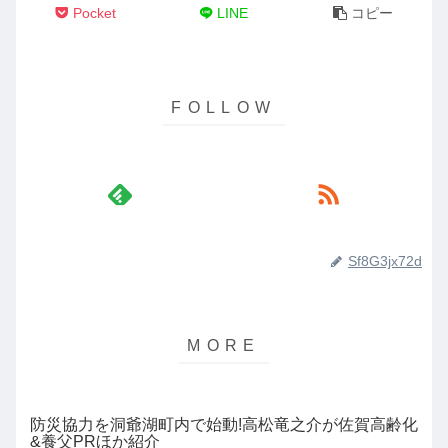
Pocket
LINE
コピー
Sf8G3jx72d
防災協力を洞爺湖町内で始動!高松竜之介が佐賀高齢化
&養父PRほか紹介