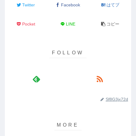
Twitter
Facebook
はてブ
Pocket
LINE
コピー
Sf8G3jx72d