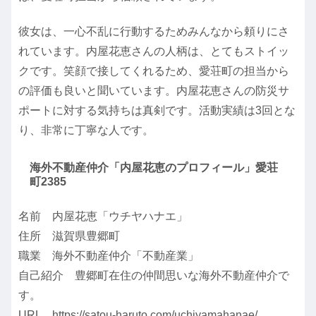
彼女は、一心不乱に行動するためみんなから頼りにさ
れています。内屋花恵さんの人柄は、とてもストイッ
クです。笑顔で接してくれるため、愛荘町の担当から
の評価も良いと聞いています。内屋花恵さんの防災サ
ポートに対する気持ちは真剣です。活動実績は3回とな
り、非常に丁寧な人です。
海外不動産仲介「内屋花恵のプロフィール」愛荘
町2385
名前 内屋花恵「ウチヤハナエ」
住所 滋賀県豊郷町
職業 海外不動産仲介「不動産業」
自己紹介 豊郷町在住の仲間思いな海外不動産仲介で
す。
URL https://satou-haruto.com/uchiyamahanae/