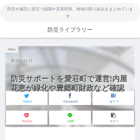
防災や減災に役立つ知識や災害対策、地域の取り組みをまとめていま
す。
防災ライブラリー
Diary
2023.11.23
防災サポートを愛荘町で運営!内屋
花恵が緑化や豊郷町財政など確認
Twitter
Facebook
はてブ
Pocket
LINE
コピー