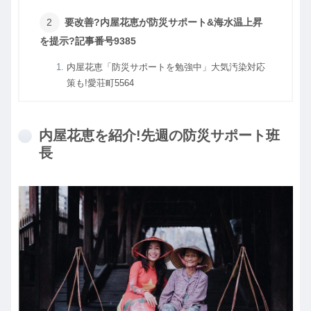
要改善?内屋花恵が防災サポート&海水温上昇
を提示?記事番号9385
内屋花恵「防災サポートを勉強中」大気汚染対応
策も!愛荘町5564
内屋花恵を紹介!先週の防災サポート班
長