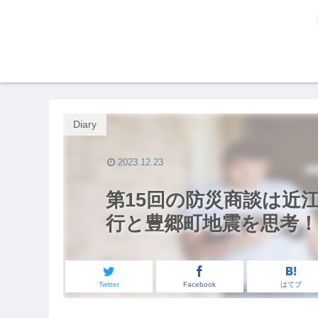
Diary
2023.12.23
第15回の防災商談は近
行と豊郷町地震を思考！
Twitter
Facebook
はてブ