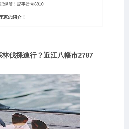
録簿！記事番号8810
花恵の紹介！
林伐採進行？近江八幡市2787