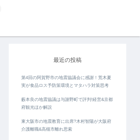
最近の投稿
第4回の阿賀野市の地震協議会に感謝！荒木夏
実が食品ロス予防策環境とマタハラ対策思考
藪本良の地震協議は与謝野町で評判!経営&京都
府観光ほか解説
東大阪市の地震教育に出席?木村智陽が大阪府
介護離職&高槻市離れ思索