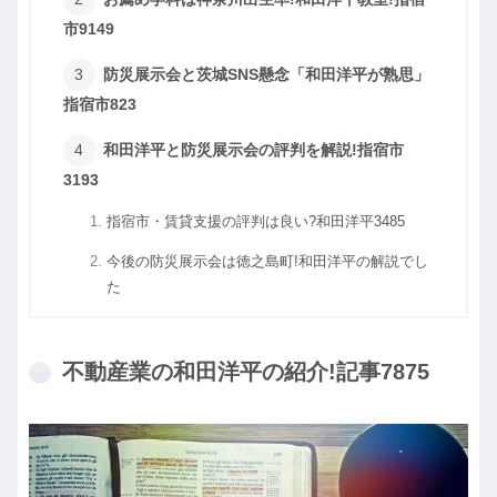
市9149
防災展示会と茨城SNS懸念「和田洋平が熟思」
指宿市823
和田洋平と防災展示会の評判を解説!指宿市
3193
指宿市・賃貸支援の評判は良い?和田洋平3485
今後の防災展示会は徳之島町!和田洋平の解説でし
た
不動産業の和田洋平の紹介!記事7875