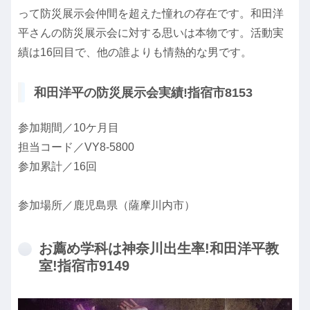
って防災展示会仲間を超えた憧れの存在です。和田洋
平さんの防災展示会に対する思いは本物です。活動実
績は16回目で、他の誰よりも情熱的な男です。
和田洋平の防災展示会実績!指宿市8153
参加期間／10ケ月目
担当コード／VY8-5800
参加累計／16回
参加場所／鹿児島県（薩摩川内市）
お薦め学科は神奈川出生率!和田洋平教
室!指宿市9149