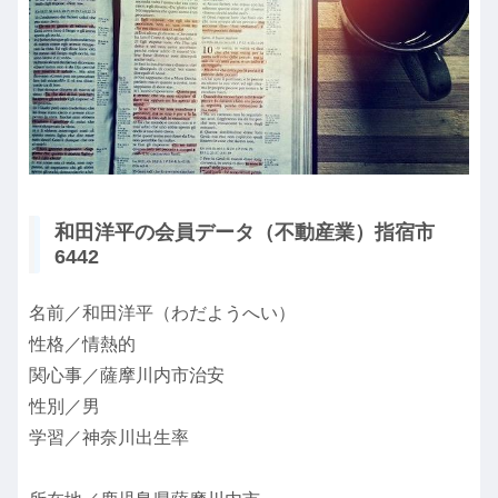
和田洋平の会員データ（不動産業）指宿市
6442
名前／和田洋平（わだようへい）
性格／情熱的
関心事／薩摩川内市治安
性別／男
学習／神奈川出生率