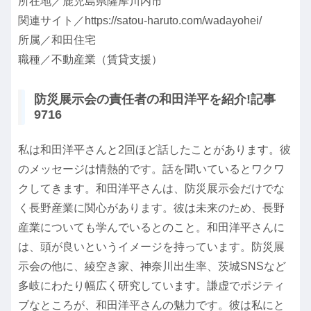
所在地／鹿児島県薩摩川内市
関連サイト／https://satou-haruto.com/wadayohei/
所属／和田住宅
職種／不動産業（賃貸支援）
防災展示会の責任者の和田洋平を紹介!記事
9716
私は和田洋平さんと2回ほど話したことがあります。彼
のメッセージは情熱的です。話を聞いているとワクワ
クしてきます。和田洋平さんは、防災展示会だけでな
く長野産業に関心があります。彼は未来のため、長野
産業についても学んでいるとのこと。和田洋平さんに
は、頭が良いというイメージを持っています。防災展
示会の他に、綾空き家、神奈川出生率、茨城SNSなど
多岐にわたり幅広く研究しています。謙虚でポジティ
ブなところが、和田洋平さんの魅力です。彼は私にと