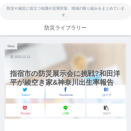
防災や減災に役立つ知識や災害対策、地域の取り組みをまとめていま
す。
防災ライブラリー
Diary
2023.11.12
指宿市の防災展示会に挑戦?和田洋
平が綾空き家&神奈川出生率報告
Twitter
Facebook
はてブ
Pocket
LINE
コピー