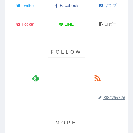
Twitter
Facebook
はてブ
Pocket
LINE
コピー
Sf8G3jx72d