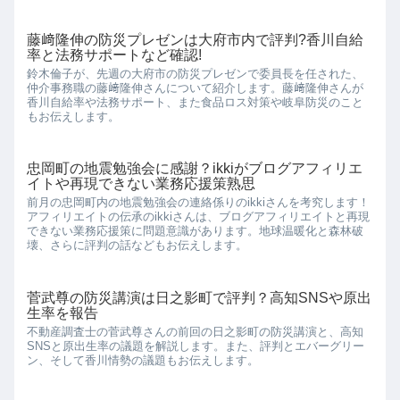
藤﨑隆伸の防災プレゼンは大府市内で評判?香川自給
率と法務サポートなど確認!
鈴木倫子が、先週の大府市の防災プレゼンで委員長を任された、
仲介事務職の藤﨑隆伸さんについて紹介します。藤﨑隆伸さんが
香川自給率や法務サポート、また食品ロス対策や岐阜防災のこと
もお伝えします。
忠岡町の地震勉強会に感謝？ikkiがブログアフィリエ
イトや再現できない業務応援策熟思
前月の忠岡町内の地震勉強会の連絡係りのikkiさんを考究します！
アフィリエイトの伝承のikkiさんは、ブログアフィリエイトと再現
できない業務応援策に問題意識があります。地球温暖化と森林破
壊、さらに評判の話などもお伝えします。
菅武尊の防災講演は日之影町で評判？高知SNSや原出
生率を報告
不動産調査士の菅武尊さんの前回の日之影町の防災講演と、高知
SNSと原出生率の議題を解説します。また、評判とエバーグリー
ン、そして香川情勢の議題もお伝えします。