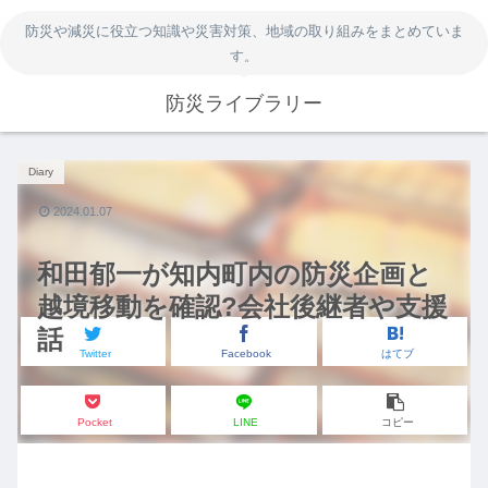
防災や減災に役立つ知識や災害対策、地域の取り組みをまとめていま
す。
防災ライブラリー
Diary
2024.01.07
和田郁一が知内町内の防災企画と
越境移動を確認?会社後継者や支援
話
Twitter
Facebook
はてブ
Pocket
LINE
コピー