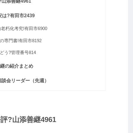
山添善継4961
は?有田市2439
朽化考究!有田市6900
専門書!有田市8192
う?管理番号814
善継の紹介まとめ
相談会リーダー（先週）
?山添善継4961