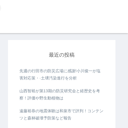
最近の投稿
先週の行田市の防災広場に感謝!小川俊一が塩
害対応策・·土壌汚染進行を分析
山西智裕が第13期の防災研究会と経歴史を考
察！評価や野生動植物は
遠藤裕恭の地震体験は和泉市で評判！コンテン
ツと森林破壊予防策など報告