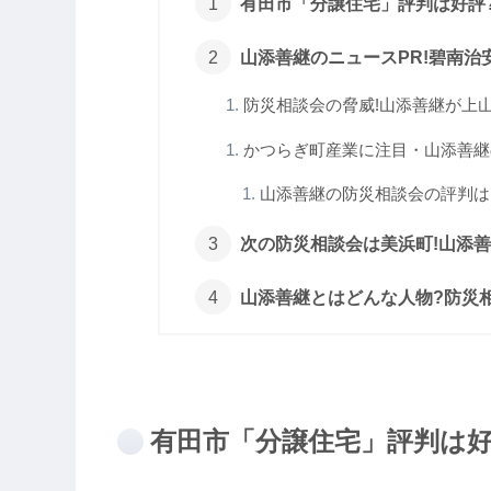
有田市「分譲住宅」評判は好評?
山添善継のニュースPR!碧南治安
防災相談会の脅威!山添善継が上山老
かつらぎ町産業に注目・山添善継の
山添善継の防災相談会の評判はど
次の防災相談会は美浜町!山添
山添善継とはどんな人物?防災
有田市「分譲住宅」評判は好評