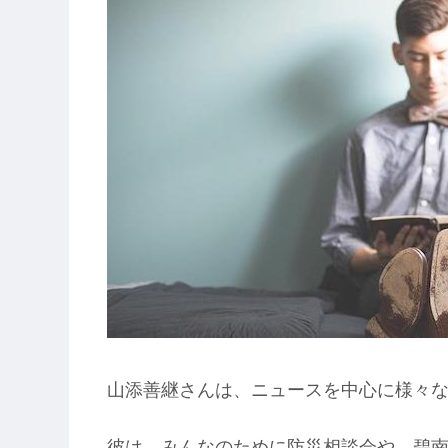
山添善継さんは、ニュースを中心に様々
彼は、みんなのために防災相談会や、碧