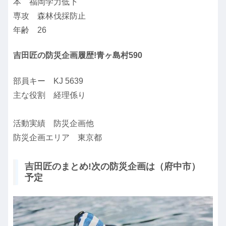
本 福岡学力低下
専攻 森林伐採防止
年齢 26
吉田匠の防災企画履歴!青ヶ島村590
部員キー KJ 5639
主な役割 経理係り
活動実績 防災企画他
防災企画エリア 東京都
吉田匠のまとめ!次の防災企画は（府中市）
予定