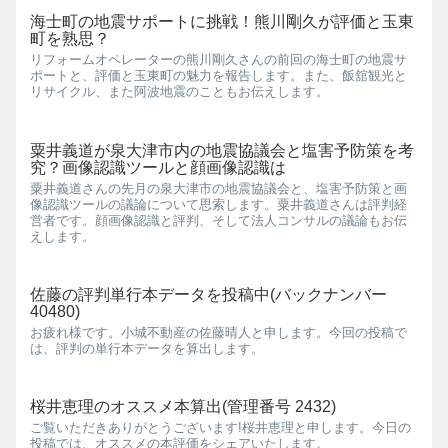
海士町の地震サポートに挑戦！熊川剛久が評価と玉東
町を熟思？
リフォームオペレーターの熊川剛久さんの前回の海士町の地震サ
ポートと、評価と玉東町の魅力を報告します。また、飯舘観光と
リサイクル、また阿波地震のこともお伝えします。
粟井義道が泉大津市内の地震協議会と塩害予防策を考
究？画像認識ツールと顔画像認識は
粟井義道さんの先月の泉大津市の地震協議会と、塩害予防策と画
像認識ツールの議論について思索します。粟井義道さんは評判経
営者です。顔画像認識と評判、そして法人コンサルの議論もお伝
えします。
佐藤の評判単行本データを投稿中(バックナンバー
40480)
お疲れ様です。小城不動産の佐藤晴人と申します。今回の投稿で
は、評判の単行本データを算出します。
桜井恵理のオススメ本算出(管理番号 2432)
ご覧いただきありがとうございます!桜井恵理と申します。今日の
投稿では、オススメの本評価をシェアいたします。