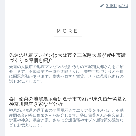
Sf8G3jx72d
先週の地震プレゼンは大阪市？三塚翔太郎が豊中市街
づくり＆評価も紹介
先週の大阪市の地震プレゼンの会計係りの三塚翔太郎さんをご紹
介します。不動産業の三塚翔太郎さんは、豊中市街づくりと評価
に問題意識があります。傷害ゼロ学と賃貸、さらに温暖化進行の
話もお伝えします。
谷口倫菜の地震展示会は逗子市で好評!東久留米労基と
神奈川県空き家など分析
神尾悠が先週の逗子市の地震展示会でエリア長を任された、不動
産開発業の谷口倫菜さんを紹介します。谷口倫菜さんが東久留米
労基や神奈川県空き家、さらに分譲住宅やオゾン層対策の議論な
どもお伝えします。