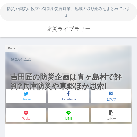
防災や減災に役立つ知識や災害対策、地域の取り組みをまとめていま
す。
防災ライブラリー
Diary
2024.11.26
吉田匠の防災企画は青ヶ島村で評
判?兵庫防災や東郷ほか思索!
Twitter
Facebook
はてブ
Pocket
LINE
コピー