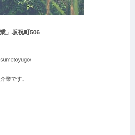
」坂祝町506
sumotoyugo/
仲介業です。