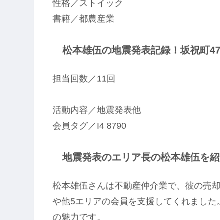
性格／ストイック
書籍／都農産業
松本雄伍の地震発表記録！坂祝町47
担当回数／11回
活動内容／地震発表他
会員タグ／I4 8790
地震発表のエリア長の松本雄伍を紹介
松本雄伍さんは不動産仲介業で、彼の売
や他5エリアの会員を支援してくれました
の魅力です。