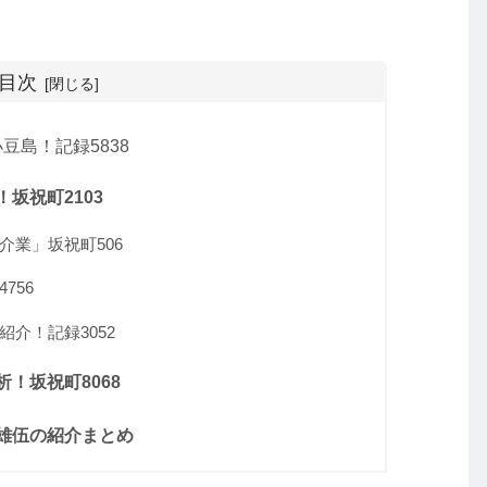
目次
島！記録5838
坂祝町2103
介業」坂祝町506
756
介！記録3052
！坂祝町8068
雄伍の紹介まとめ