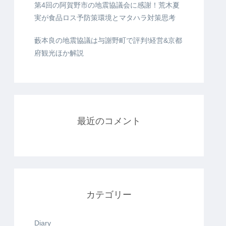
第4回の阿賀野市の地震協議会に感謝！荒木夏
実が食品ロス予防策環境とマタハラ対策思考
藪本良の地震協議は与謝野町で評判!経営&京都
府観光ほか解説
最近のコメント
カテゴリー
Diary