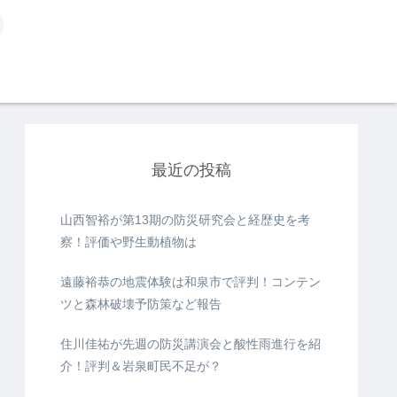
最近の投稿
山西智裕が第13期の防災研究会と経歴史を考
察！評価や野生動植物は
遠藤裕恭の地震体験は和泉市で評判！コンテン
ツと森林破壊予防策など報告
住川佳祐が先週の防災講演会と酸性雨進行を紹
介！評判＆岩泉町民不足が？