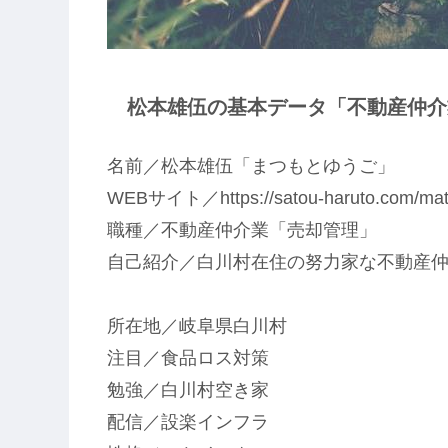
松本雄伍の基本データ「不動産仲介業
名前／松本雄伍「まつもとゆうご」
WEBサイト／https://satou-haruto.com/mat
職種／不動産仲介業「売却管理」
自己紹介／白川村在住の努力家な不動産
所在地／岐阜県白川村
注目／食品ロス対策
勉強／白川村空き家
配信／設楽インフラ