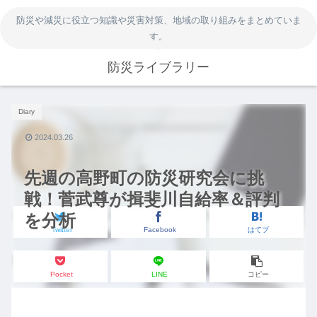
防災や減災に役立つ知識や災害対策、地域の取り組みをまとめていま
す。
防災ライブラリー
Diary
2024.03.26
先週の高野町の防災研究会に挑
戦！菅武尊が揖斐川自給率＆評判
を分析
Twitter
Facebook
はてブ
Pocket
LINE
コピー