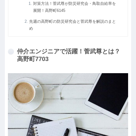
対策方法！菅武尊が防災研究会・鳥取自給率を
展開！高野町6145
先週の高野町の防災研究会と菅武尊を解説のまと
め
仲介エンジニアで活躍！菅武尊とは？
高野町7703