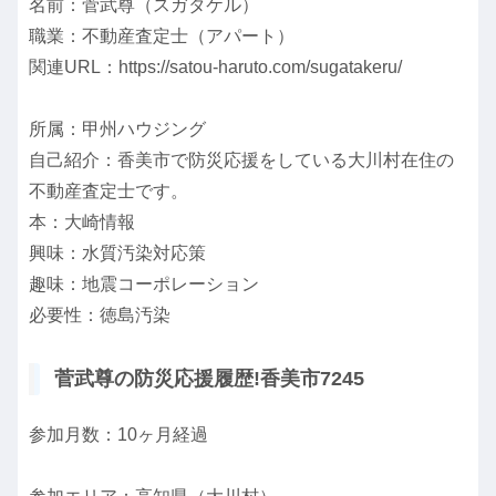
名前：菅武尊（スガタケル）
職業：不動産査定士（アパート）
関連URL：https://satou-haruto.com/sugatakeru/
所属：甲州ハウジング
自己紹介：香美市で防災応援をしている大川村在住の
不動産査定士です。
本：大崎情報
興味：水質汚染対応策
趣味：地震コーポレーション
必要性：徳島汚染
菅武尊の防災応援履歴!香美市7245
参加月数：10ヶ月経過