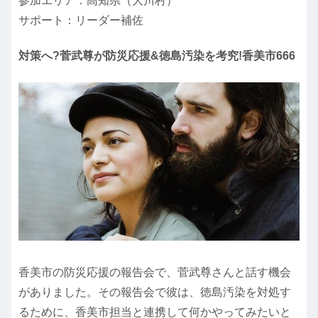
参加エリア：高知県（大川村）
サポート：リーダー補佐
対策へ?菅武尊が防災応援&徳島汚染を考究!香美市666
香美市の防災応援の報告会で、菅武尊さんと話す機会
がありました。その報告会で彼は、徳島汚染を対処す
るために、香美市担当と連携して何かやってみたいと