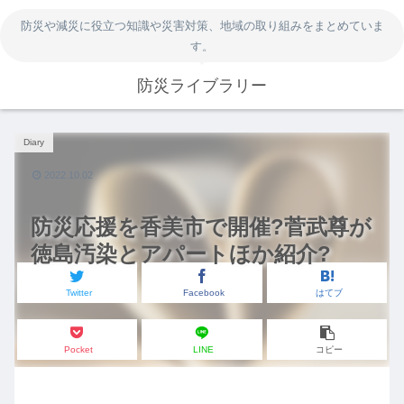
防災や減災に役立つ知識や災害対策、地域の取り組みをまとめていま
す。
防災ライブラリー
Diary
2022.10.02
防災応援を香美市で開催?菅武尊が
徳島汚染とアパートほか紹介?
Twitter
Facebook
はてブ
Pocket
LINE
コピー