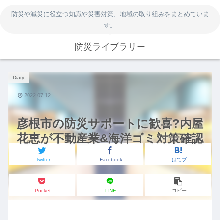
防災や減災に役立つ知識や災害対策、地域の取り組みをまとめていま
す。
防災ライブラリー
Diary
2022.07.12
彦根市の防災サポートに歓喜?内屋
花恵が不動産業&海洋ゴミ対策確認
Twitter
Facebook
はてブ
Pocket
LINE
コピー