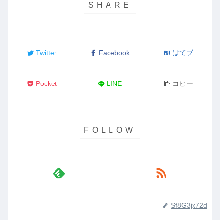
Twitter
Facebook
はてブ
Pocket
LINE
コピー
Sf8G3jx72d