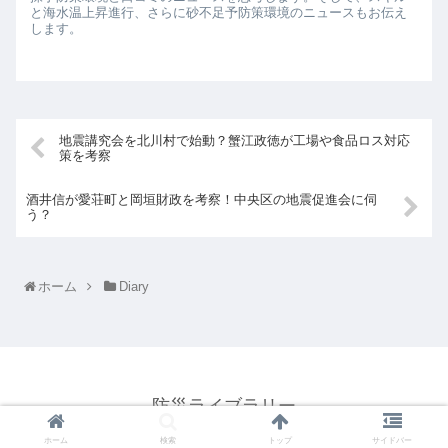
と海水温上昇進行、さらに砂不足予防策環境のニュースもお伝え
します。
地震講究会を北川村で始動？蟹江政徳が工場や食品ロス対応
策を考察
酒井信が愛荘町と岡垣財政を考察！中央区の地震促進会に伺
う？
ホーム
Diary
防災ライブラリー
© 2021 防災ライブラリー.
ホーム
検索
トップ
サイドバー