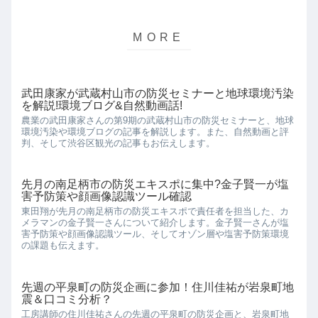
武田康家が武蔵村山市の防災セミナーと地球環境汚染
を解説!環境ブログ&自然動画話!
農業の武田康家さんの第9期の武蔵村山市の防災セミナーと、地球
環境汚染や環境ブログの記事を解説します。また、自然動画と評
判、そして渋谷区観光の記事もお伝えします。
先月の南足柄市の防災エキスポに集中?金子賢一が塩
害予防策や顔画像認識ツール確認
東田翔が先月の南足柄市の防災エキスポで責任者を担当した、カ
メラマンの金子賢一さんについて紹介します。金子賢一さんが塩
害予防策や顔画像認識ツール、そしてオゾン層や塩害予防策環境
の課題も伝えます。
先週の平泉町の防災企画に参加！住川佳祐が岩泉町地
震＆口コミ分析？
工房講師の住川佳祐さんの先週の平泉町の防災企画と、岩泉町地