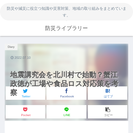
防災や減災に役立つ知識や災害対策、地域の取り組みをまとめていま
す。
防災ライブラリー
Diary
2022.07.10
地震講究会を北川村で始動？蟹江
政徳が工場や食品ロス対応策を考
察
Twitter
Facebook
はてブ
Pocket
LINE
コピー