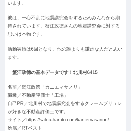
います。
彼は、一心不乱に地震講究会をするためみんなから期
待されています。蟹江政徳さんの地震講究会に対する
思いは本物です。
活動実績は6回となり、他の誰よりも謙虚な人だと思い
ます。
蟹江政徳の基本データです！北川村6415
名前／蟹江政徳「カニエマサノリ」
職種／不動産評価士「工場」
自己PR／北川村で地震講究会をするクレームブリュレ
が好きな不動産評価士です。
サイト／https://satou-haruto.com/kaniemasanori/
所属／RTベスト