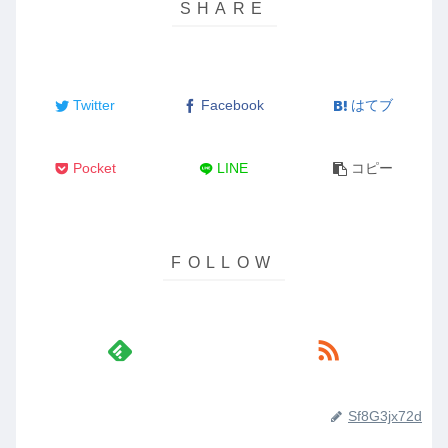
Twitter
Facebook
はてブ
Pocket
LINE
コピー
Sf8G3jx72d