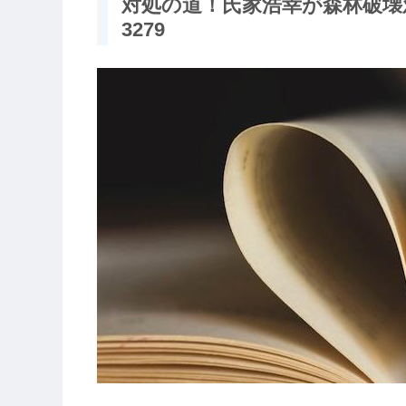
対処の道！氏家浩幸が森林破壊
3279