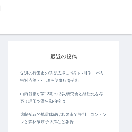
最近の投稿
先週の行田市の防災広場に感謝!小川俊一が塩
害対応策・·土壌汚染進行を分析
山西智裕が第13期の防災研究会と経歴史を考
察！評価や野生動植物は
遠藤裕恭の地震体験は和泉市で評判！コンテン
ツと森林破壊予防策など報告